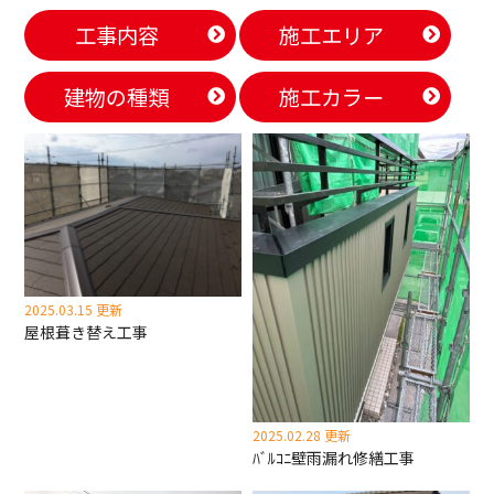
工事内容
施工エリア
建物の種類
施工カラー
2025.03.15 更新
屋根葺き替え工事
2025.02.28 更新
ﾊﾞﾙｺﾆ壁雨漏れ修繕工事