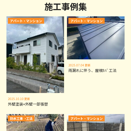
施工事例集
外壁ｶﾊﾞｰ工法
水回りﾘﾌｫｰﾑ
雨漏れ
蓄電池
太陽光
瓦葺き替え
樋交換
日本瓦
雪持ち君
屋根葺き替え
屋根カバー工法
外壁塗装
屋根塗装
防水工事
アパート・マンション
外壁ｶﾊﾞｰ工法
水回りﾘﾌｫｰﾑ
雨漏れ
蓄電池
太陽光
瓦葺き替え
波板張替
樋交換
日本瓦
屋根葺き替え
屋根カバー工法
外壁塗装
屋根塗装
防水工事
アパート・マンション
2025.07.04 更新
雨漏れに伴う、屋根ｶﾊﾞ工法
2025.10.10 更新
外壁塗装+外壁一部張替
雨漏れ
蓄電池
太陽光
瓦葺き替え
波板張替
樋交換
日本瓦
雪持ち君
屋根葺き替え
屋根カバー工法
外壁塗装
屋根塗装
防水工事
ﾄｲﾚ交換
雨漏れ
瓦葺き替え
波板張替
樋交換
日本瓦
雪持ち君
屋根葺き替え
屋根カバー工法
外壁塗装
屋根塗装
防水工事
その他の工事
アパート・マンション