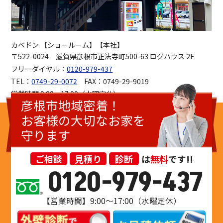
カベドン 【ショールーム】【本社】
〒522-0024 滋賀県彦根市正法寺町500-63 ログハウス 2F
フリーダイヤル：
0120-979-437
TEL：
0749-29-0072
FAX：0749-29-9019
営業時間 9:00～17:00（水曜定休）
彦根市地域密着！
お客様の大切なお家を
守ります
ご相談
見積り
診断
は
無料
です!!
0120-979-437
【営業時間】9:00～17:00（水曜定休）