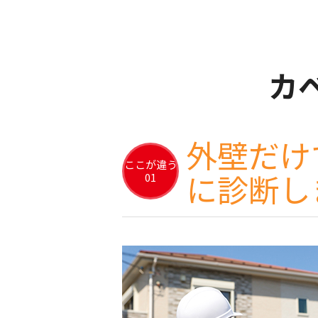
カ
外壁だけ
に診断し