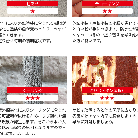
色あせ
チョーキング
★
★★
経年により外壁塗装に含まれる樹脂が
外壁塗装・屋根塗装の塗膜が劣化す
劣化し塗装の色が変わったり、ツヤが
と白い粉が手につきます。防水性が
落ちてきます。
くなっているので塗り替えを考え始
塗り替え時期の初期症状です。
た方が良いです。
シーリング
さび（トタン屋根）
★★★
★★★
紫外線劣化によりシーリングに含まれ
サビは放置すると他の箇所に広がり
る可塑剤が抜けるため、ひび割れや痩
表面だけでなく内部も腐食しますの
せ現象が発生します。そこから水が入
早めに対処しましょう。
り込み雨漏りの原因となりますので早
めに対処しましょう。