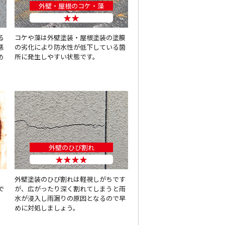
外壁・屋根のコケ・藻
★★
る
コケや藻は外壁塗装・屋根塗装の塗膜
悪
の劣化により防水性が低下している箇
め
所に発生しやすい状態です。
外壁のひび割れ
★★★★
、
外壁塗装のひび割れは軽視しがちです
で
が、広がったり深く割れてしまうと雨
水が浸入し雨漏りの原因となるので早
めに対処しましょう。