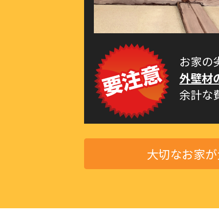
お家の
外壁材
余計な
大切なお家が