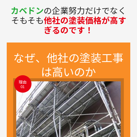
カベドン
の企業努力だけでなく
そもそも
他社の塗装価格が高す
ぎるのです！
なぜ、他社の
塗装工事
は高いのか
理由
01