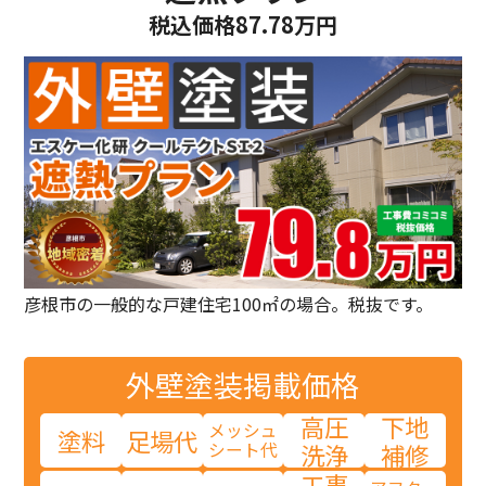
税込価格87.78万円
彦根市の一般的な戸建住宅100㎡の場合。税抜です。
外壁塗装
掲載価格
高圧
下地
メッシュ
塗料
足場代
シート代
洗浄
補修
工事