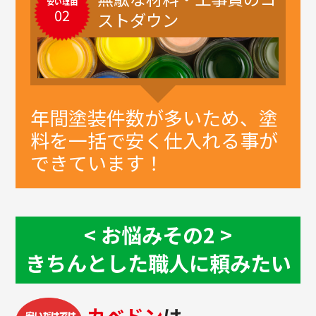
安い理由
02
ストダウン
年間塗装件数が多いため、塗
料を一括で安く仕入れる事が
できています！
お悩み
その2
きちんとした職人に頼みたい
カベドン
は