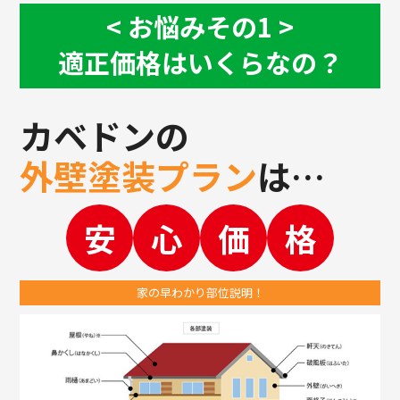
お悩み
その1
適正価格はいくらなの？
カベドンの
外壁塗装プラン
は…
安
心
価
格
家の早わかり部位説明！