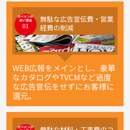
カベドンが
無駄な広告宣伝費・営業
安い理由
01
経費の削減
WEB広報をメインとし、豪華
なカタログやTVCMなど過度
な広告宣伝をせずにお客様に
還元。
カベドンが
無駄な材料・工事費のコ