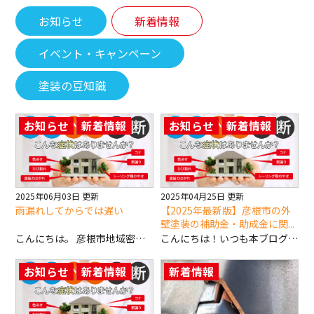
お知らせ
新着情報
イベント・キャンペーン
塗装の豆知識
お知らせ
新着情報
お知らせ
新着情報
2025年06月03日 更新
2025年04月25日 更新
雨漏れしてからでは遅い
【2025年最新版】彦根市の外
壁塗装の補助金・助成金に関...
こんにちは。 彦根市地域密着の外壁塗装・屋根塗装専門店カベドンです！！ いつもブログをお読みいただき、ありがとうございます。 今回は「雨漏れ」に関するお悩みを解決するための情報をお届けします。雨漏りは突然発生し、気づかぬうちに家の中に深刻なダメージを与えることもあります。特に外壁塗装や屋根塗装の必要性について知りたい方や、雨漏りの原因を特定したい方には必見の内容です。この記事では、雨漏れの原因や修理方法、予防策について詳しく解説し、読者の皆様が安心して対応できるようにお手伝いします。 それでは、早速記事を始めていきます。 目次 雨漏れの原因とは？ 雨漏れを放置する危険性 雨漏れを修理する方法とは？ 雨漏れを予防するためのポイント まとめ 1. 雨漏れの原因とは？ 雨漏れが発生する原因はさまざまですが、主に外壁や屋根に問題があることが多いです。雨水が家の内部に侵入すると、壁や天井にシミができたり、最悪の場合は構造に深刻なダメージを与えることになります。では、どのようなことが原因となるのでしょうか？ 外壁の劣化 外壁は外部からの湿気や風雨にさらされ続けるため、時間とともに劣化します。ひび割れや塗装の剥がれ、コーキングの劣化などが原因となり、そこから雨水が侵入することがあります。 屋根の老朽化 屋根は家の最も重要な防水部分です。しかし、年数が経つと屋根材が劣化し、隙間ができることがあります。この隙間から雨水が漏れることが多いのです。 窓やドアの隙間 窓やドアの周りのシーリングが劣化していると、雨水がそこから入ってしまうことがあります。特に古い家では、この部分に問題が生じることが少なくありません。 2. 雨漏れを放置する危険性 「少しの雨漏れだから大丈夫」と考えて放置するのは非常に危険です。雨漏れをそのままにしておくと、どのようなリスクがあるのでしょうか？ 1. 構造の腐食 雨水が長期間にわたって侵入すると、木材や鉄筋コンクリートなどの構造部分が腐食します。特に木造住宅では、腐食が進むと家全体の耐久性に影響を与え、最終的に家が崩壊する危険性もあります。 2. 健康被害 雨漏りによって湿気が発生し、カビが繁殖することがあります。カビが原因で呼吸器系の病気やアレルギー反応が起きることがあるため、健康面でも深刻な問題を引き起こすことになります。 3. 高額な修理費用 初期の段階で対応しないと、雨漏れが悪化して修理が大掛かりになり、最終的には非常に高額な費用がかかります。早期の修理が安価で済む理由の一つです。 3. 雨漏れを修理する方法とは？ 雨漏れを修理するためには、原因を特定することが最も重要です。原因がわかれば、それに応じた適切な対処が可能になります。 1. 外壁塗装・屋根塗装の見直し 外壁や屋根の塗装が剥がれている、またはひび割れが見られる場合は、塗り直しが必要です。特に外壁塗装を新しくすることで、雨水の侵入を防ぐことができます。屋根塗装も防水性を高めるために重要な作業です。 2. コーキングの補修 外壁の隙間や窓の周りにコーキングが劣化している場合、新たにコーキング材を充填することで雨漏れを防ぐことができます。 3. 屋根材の交換や修理 屋根材が劣化している場合、屋根材の交換や修理が必要です。小さな破損でも放置すると雨漏りの原因となるので、早期の修理が重要です。 4. 雨漏れを予防するためのポイント 雨漏れを防ぐためには、定期的な点検とメンテナンスが不可欠です。具体的には、どのような予防策を講じるべきでしょうか？ 1. 定期的な点検 外壁や屋根、窓周りなどを定期的に点検することが重要です。特に大雨後や台風の後にチェックをすることで、早期に異常を発見することができます。 2. 適切な塗装の実施 外壁や屋根の塗装は、家を守るための防水対策として非常に重要です。塗料の種類や塗り直しのタイミングを守ることで、長期間にわたって家を守り続けることができます。 3. 断熱と防水の強化 屋根や壁の断熱性を高めることで、温度差による結露を防ぎ、湿気の発生を抑えることができます。これにより、雨漏れのリスクを軽減できます。 5. まとめ 雨漏れは放置すると家の構造や健康に大きな影響を与える可能性があります。しかし、早期に原因を特定し、適切に修理を行うことで、そのリスクを大きく減らすことができます。外壁塗装や屋根塗装を見直し、定期的な点検を行うことが、雨漏れを防ぐ最も効果的な方法です。もし、雨漏れにお困りの場合は、信頼できる専門業者に相談し、早期の対策を講じましょう。 雨漏れに関するお悩みがあれば、ぜひカベドンにご相談ください。あなたの家を守るために最適な対策を提供いたします。 以上が「雨漏れ」についてのコラム記事でした。お読みいただき、ありがとうございました！ 外壁塗装専門店カベドンは、外壁・屋根塗装はもちろんその他の工事にも対応可能です！ 少しでも気になる方は下記よりお問い合わせください！
こんにちは！いつも本ブログをお読みいただきまして誠にありがとうございます。 「彦根市で外壁塗装を考えているけど、費用が気になる…」 「助成金制度って何かあるのかな？」 そう思っていらっしゃる方も多いのではないでしょうか？ 彦根市では、外壁塗装や屋根の修理など、住宅リフォームに関する助成金制度があります。 この制度を利用すれば、外壁塗装の費用をグッと抑えることができるかもしれません！ この記事では、彦根市の外壁塗装に関する助成金制度について、わかりやすく解説していきます。 制度の概要から申請方法、注意点まで詳しくご紹介しますので、ぜひ最後まで読んでみてくださいね。 この記事を読めば、彦根市の助成金制度を最大限に活用して、お得に外壁塗装を行うことができるようになりますよ！ それでは、さっそく見ていきましょう！ 外壁塗装の助成金制度って？彦根市の制度をご紹介！ 彦根市のリフォーム事業とは？ 彦根市では、 「彦根市リフォーム事業」 という制度で、住宅のリフォーム工事に助成金を出しています。 この助成金制度は、 市内の業者を利用してリフォーム工事を行う ことが条件です。 対象となる工事は、外壁塗装や屋根の修理、キッチンやお風呂などの水回りのリフォームなど、多岐にわたります。 助成金の額は？ 気になる助成金の額ですが、 助成対象工事経費の10％ （限度額10万円 1,000円未満切捨て） となっています。 どんな工事が対象になるの？ 彦根市リフォーム事業の対象となる工事は、以下の通りです。 省エネ対策工事 太陽熱高度利用設備の設置（太陽熱温水器、太陽光パネル等） 高効率給湯器の設置（エコキュート、エコジョーズ等） 家庭用電気蓄電池、家庭用電気自動車充電器の設置 断熱改修（ペアガラス、二重窓、高反射率塗装等） 住宅の増築・改築・修繕等の工事 台所、風呂、洗面所、トイレの改修 玄関、廊下、階段、部屋の改修 壁、床、天井等の内装工事 畳の取り換え、建具の交換（窓やサッシ等含む） 設備工事（給排水設備、電気、ガス、換気扇等） 配線工事（電話・インターネット等） 外装工事（屋根、外壁塗装、防水加工、雨樋交換等） ハウスクリーニング、シロアリ駆除（改修工事を伴うもの） 外構工事 庭園、門、塀、テラス、井戸、車庫、物置等の設置・改修 下水道工事 公共下水道への接続、合併処理浄化槽の設置およびそれに伴う排水設備工事、排水管清掃 助成金を受けるための条件は？ 彦根市リフォーム事業の助成金を受けるには、いくつかの条件があります。 条件1：市内に本社がある、または市内に住所がある業者を利用する 助成金の対象となるのは、 市内に本社がある法人または市内に住所がある個人の施工業者 が行った工事のみです。 市外の業者に依頼した場合は、助成金を受けることができませんのでご注意ください。 条件2：彦根市に住民登録がある 助成金を受けるには、 彦根市に住民登録がある ことが条件です。 また、 住民登録のある住宅と同一敷地内にある住宅 が工事の対象となります。 別荘や賃貸住宅などは対象外となりますので注意が必要です。 条件3：他の補助金を受けていない 市や国県等から 他の補助金を受けている場合 、または 災害補償等の保険給付金を受けている場合 は、原則として助成対象外となります。 ただし、他の補助等の額が明らかな場合は、その補助等の額を差し引いた額が20万円以上であれば、差し引き後の額が助成対象となる場合があります。 助成金の申請方法 彦根市リフォーム事業の助成金を申請するには、以下の手順が必要です。 事前相談 ：彦根市役所の担当窓口に相談し、助成制度の内容や申請方法について確認します。 事前申請 ：工事着工前に、必要書類を提出して事前申請を行います。 工事の実施 ：市内の業者と契約し、リフォーム工事を実施します。 実績報告 ：工事完了後、必要書類を提出して実績報告を行います。 助成金の交付 ：審査後、助成金が交付されます。 まとめ 今回は、彦根市の外壁塗装に関する助成金制度について解説しました。 彦根市リフォーム事業を利用すれば、外壁塗装の費用を大幅に抑えることができます。 助成金を受けるには、いくつかの条件や申請の手順がありますので、事前にしっかりと確認しておくことが大切です。 彦根市で外壁塗装をお考えの方は、ぜひこの助成金制度を活用してみてくださいね！ ここまでお読みくださいありがとうございました！次回もお楽しみに！ 外壁塗装専門店カベドンは、外壁・屋根塗装はもちろんその他の工事にも対応可能です！ 少しでも気になる方は下記よりお問い合わせください！
お知らせ
新着情報
新着情報