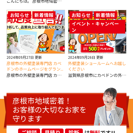
こんにちは。 彦根市地域密着の外壁塗装・屋根塗装専門店カベドンです！！ いつもブログをお読みいただき、ありがとうございます。 外壁にクラッック（ひび割れ）が発生した場合、どうすれば良いのか悩んでいる方が多いと思います。 ひび割れが進行すると、雨漏りや構造的な問題を引き起こす原因にもなるため、早期の対処がとても重要です。 この記事では、外壁クラッック塗装の必要性とその修理方法、また塗装を行う際のポイントについて解説します。 最適な対策を施すことで、長期的に安心してお住まいを守ることができますので、ぜひ最後までご覧ください。 目次 外壁クラッック塗装とは？ 外壁クラッック塗装を行うタイミングとその重要性 外壁クラッック塗装の方法とそのポイント 外壁クラッック塗装の費用について まとめ 外壁クラッック塗装とは？ 外壁クラッック塗装とは、外壁に発生したひび割れを修復し、再度塗装を施す作業のことを指します。 外壁にクラッックが生じる原因はさまざまで、建物の老朽化や気候の変動、地震や振動などが影響します。 これらのひび割れが放置されると、水分が外壁内部に浸透し、最悪の場合、雨漏りや構造的な損傷を引き起こす可能性があります。 そのため、外壁クラッック塗装は、外壁を守り、建物の耐久性を維持するために非常に重要な作業となります。 外壁クラッック塗装を行うタイミングとその重要性 外壁クラッック塗装を行うタイミングは、ひび割れの状態によって異なります。 早期に気づくことで、より手軽に修理ができ、費用も抑えることができます。 クラッックが目立つ前に、または軽微なひび割れが見られる段階での塗装が最も効果的です。 ひび割れの兆候 外壁にひび割れが見られた場合、まずはその程度を確認しましょう。 小さなひび割れでも、進行すると大きな問題に発展することがあります。 以下のような兆候に気づいたら、塗装を検討しましょう。 外壁のひび割れが広がってきた 雨水が外壁内部に浸透している感じがある 汚れやカビが目立つようになった 外壁クラッック塗装の方法とそのポイント 外壁クラッック塗装には、適切な準備と施工が求められます。 ひび割れの修理を正確に行わないと、塗装後に再びひび割れが発生してしまうことがあります。 1. ひび割れの修復 まず、外壁のひび割れを修復します。 これには、ひび割れを広げずに内部の汚れや湿気を取り除き、補修剤で埋める作業が必要です。 その後、しっかり乾燥させることが大切です。 2. 下地処理 ひび割れ修復後は、下地処理を行います。 外壁の表面が汚れていたり、劣化していたりすると、塗装の密着性が低下します。 このため、外壁表面を高圧洗浄し、汚れや劣化部分を取り除くことが重要です。 3. 塗装作業 下地が整ったら、塗装作業に入ります。 塗料選びも大切です。外壁に適した塗料を選ぶことで、耐久性を高め、長期間効果を維持できます。 特に、ひび割れ防止機能を持った塗料を使用することで、再発防止につながります。 外壁クラッック塗装の費用について 外壁クラッック塗装の費用は、ひび割れの大きさや外壁の面積、使用する塗料などによって異なります。 目安として、一般的な住宅で外壁塗装を行う場合、約10万円～30万円程度がかかることが多いです。 費用を抑えたい場合は、早期に塗装を検討することが有効です。 ひび割れが大きくなる前に修理を行うことで、大掛かりな修理が必要なくなり、結果的に費用を節約できます。 まとめ 外壁クラッック塗装は、住宅の長寿命化に大きく貢献する重要な作業です。 ひび割れが進行すると、雨漏りや構造的な問題が発生することがありますが、早期に塗装を行うことで、そのリスクを減らすことができます。 クラッック塗装を行う際は、適切な方法と材料を選び、専門業者に依頼することが重要です。 住宅の外壁を守るためにも、定期的な点検とメンテナンスを行い、快適な住まいを維持していきましょう。
お知らせ
新着情報
お知らせ
新着情報
イベント・キャンペー
ン
2024年09月27日 更新
2024年09月26日 更新
彦根市の外壁塗装専門店 カベ
外壁塗装ショールームへお越し
ドンのホームページをグラン...
ください
彦根市の外壁塗装専門店 カベドンのホームページをグランドオープンしました。 お得なイベント・キャンペーン情報や最新の施工事例、塗装の豆知識など滋賀県彦根市で外壁塗装・屋根塗装をご検討中の皆様に有益な情報を発信してまいりますので今後ともどうぞよろしくお願い致します。
滋賀県彦根市にカベドンの外壁塗装&屋根工事ショールームOPENしました！ ただいまご来店予約+お見積もり依頼でクオカード500円分プレゼント中！ ショールームの詳細とご来店予約はこちらから
彦根市地域密着！
お客様の大切なお家を
守ります
ご相談
見積り
診断
は
無料
です!!